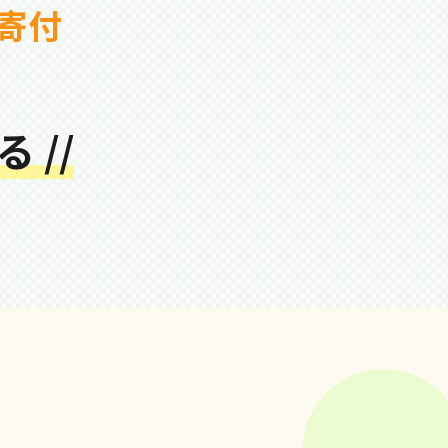
寄付
 //