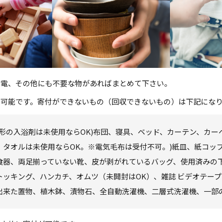
家電、その他にも不要な物があればまとめて下さい。
付可能です。寄付ができないもの（回収できないもの）は下記にな
形の入浴剤は未使用ならOK)布団、寝具、ベッド、カーテン、カー
、タオルは未使用ならOK。※電気毛布は受付不可。)紙皿、紙コッ
食器、両足揃っていない靴、皮が剥がれているバッグ、使用済みの
トッキング、ハンカチ、オムツ（未開封はOK）、雑誌 ビデオテー
出来た置物、植木鉢、漬物石、全自動洗濯機、二層式洗濯機、一部