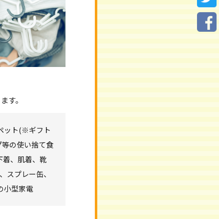
ります。
ペット(※ギフト
プ等の使い捨て食
下着、肌着、靴
プ、スプレー缶、
の小型家電