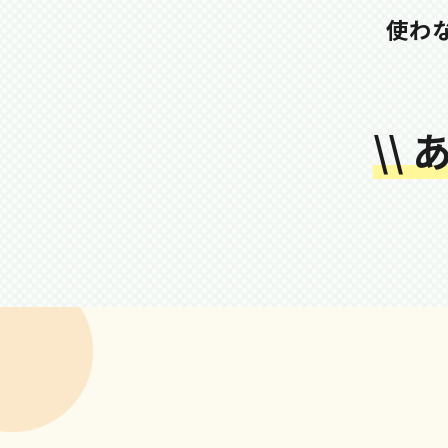
使わ
\\